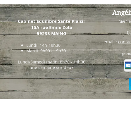
Angé
Cabinet Equilibre Santé Plaisir
Diététi
15A rue Emile Zola
0
59233 MAING
email :
contac
Lundi 14h-19h30
Mardi 9h00 - 19h30
paiem
Lundi/Samedi matin
8h30 - 14h00
une semaine sur deux